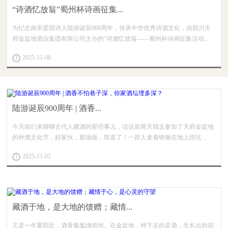
“诗酒忆放翁”蜀州杯诗画征集...
为纪念南宋爱国诗人陆游诞辰900周年，传承中华优秀诗酒文化，由四川天
府金盆地酒业集团有限公司主办的“诗酒忆放翁——蜀州杯诗画征集活动...
2025-11-08
陆游诞辰900周年 | 酒香...
今天咱们来聊聊古代人藏酒的那些事儿，话说前两天我去参加了天府金盆地
的种酒文化节，好家伙，那场面，简直了！一群人拿着铁锹在地上挖坑，
不...
2025-11-05
藏酒于地，是大地的馈赠；藏情...
又是一年重阳近，酒香氤氲绕崇州。在金盆地，种下去的是酒，生长出的却